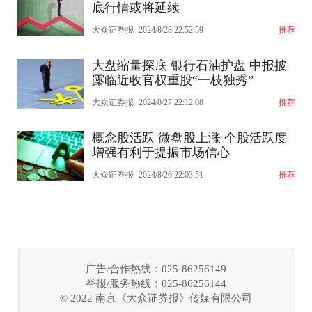
底行情或将延续
大众证券报
2024/8/28 22:52:59
推荐
大盘缩量探底 银行石油护盘 中报披
露临近收官权重股“一枝独秀”
大众证券报
2024/8/27 22:12:08
推荐
概念股活跃 微盘股上涨 个股活跃度
增强有利于提振市场信心
大众证券报
2024/8/26 22:03:51
推荐
广告/合作热线：025-86256149
举报/服务热线：025-86256144
© 2022 南京《大众证券报》传媒有限公司
链接复制成功！