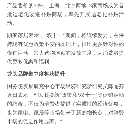
产品售价的30%。上海、北京两地13家商场成为首
批适老化改造补贴商场，率先开展适老化补贴活
动。
顾家家居表示，“双十一”期间，将继续发力，在保
持现有优惠政策不变的基础上，推出更多针对性的
促销活动，加大购物津贴的发放力度，为消费者提
供更多优惠和福利。
龙头品牌集中度将获提升
国务院发展研究中心市场经济研究所研究员陈丽芬
近日表示：“‘以旧换新’政策和‘双十一’等促销活动
的结合，不仅为消费者提供了实质性的经济优惠，
也为家电、家居等市场带来了新的增长点，对消费
市场的促进作用显著。”