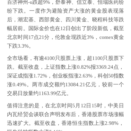
百济神州-u跌超9%，舒泰神、信立泰、恒瑞医药纷
纷下跌。一度作为避险资产大涨的黄金股表现落
后，潮宏基、西部黄金、四川黄金、晓程科技等跌
幅居前。国际金价也在12日创出了阶段新低，截至
北京时间17点21分，伦敦金现跌近3%，comex黄金
下跌3.3%。
全市场看，有逾4100只股票上涨，超1100只股票下
跌。截至收盘，上证指数上涨0.82%报3369.24点，
深证成指涨1.72%，创业板指涨2.63%，科创50指数
涨0.49%。两市成交额约13084.21亿元，较前一个
交易日放量约1163.99亿元。
值得注意的是，在北京时间5月12日15时，中美日
内瓦经贸会谈联合声明发布后，香港股票市场涨幅
迅速扩大。截至收盘，香港恒生指数上涨2.98%，