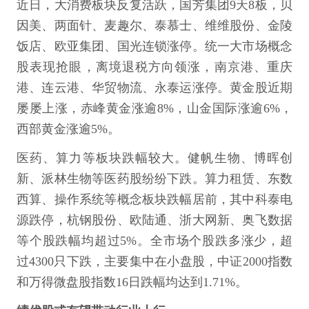
近日，大消费板块反复活跃，国芳集团9天8板，贝
因美、两面针、麦趣尔、泰慕士、维维股份、金陵
饭店、欧亚集团、国光连锁涨停。统一大市场概念
股表现抢眼，离境退税方向领涨，南京港、重庆
港、连云港、华贸物流、永泰运涨停。黄金股近期
屡屡上涨，赤峰黄金涨逾8%，山金国际涨逾6%，
西部黄金涨逾5%。
医药、算力等板块跌幅较大。健帆生物、博晖创
新、派林生物等医药股纷纷下跌。算力租赁、东数
西算、操作系统等概念板块跌幅居前，其中科泰电
源跌停，杭钢股份、欧陆通、浙大网新、奥飞数据
等个股跌幅均超过5%。全市场个股跌多涨少，超
过4300只下跌，主要集中在小盘股，中证2000指数
和万得微盘股指数16日跌幅均达到1.71%。