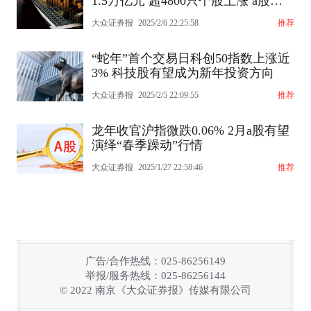
1.5万亿元 超4800只个股上涨 a股迎
来普涨行情
大众证券报
2025/2/6 22:25:58
推荐
“蛇年”首个交易日科创50指数上涨近
3% 科技股有望成为新年投资方向
大众证券报
2025/2/5 22:09:55
推荐
龙年收官沪指微跌0.06% 2月a股有望
演绎“春季躁动”行情
大众证券报
2025/1/27 22:58:46
推荐
广告/合作热线：025-86256149
举报/服务热线：025-86256144
© 2022 南京《大众证券报》传媒有限公司
链接复制成功！