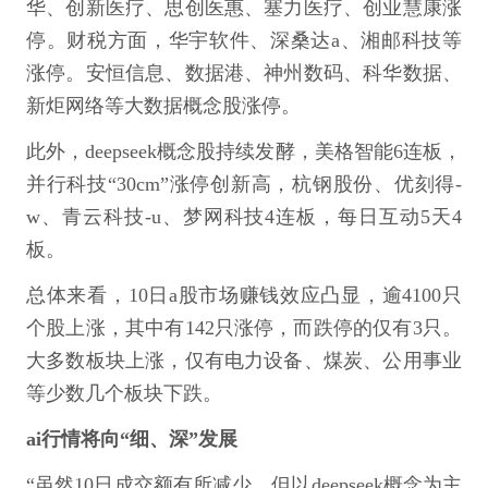
华、创新医疗、思创医惠、塞力医疗、创业慧康涨
停。财税方面，华宇软件、深桑达a、湘邮科技等
涨停。安恒信息、数据港、神州数码、科华数据、
新炬网络等大数据概念股涨停。
此外，deepseek概念股持续发酵，美格智能6连板，
并行科技“30cm”涨停创新高，杭钢股份、优刻得-
w、青云科技-u、梦网科技4连板，每日互动5天4
板。
总体来看，10日a股市场赚钱效应凸显，逾4100只
个股上涨，其中有142只涨停，而跌停的仅有3只。
大多数板块上涨，仅有电力设备、煤炭、公用事业
等少数几个板块下跌。
ai行情将向“细、深”发展
“虽然10日成交额有所减少，但以deepseek概念为主