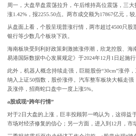
周一，大盘早盘震荡拉升，午后维持高位震荡，三大指数集体
涨1.42%，报2255.50点。两市成交额为17867亿元
从盘面上看，个股呈现普涨行情，两市超过4500只
银行等少数几个板块下跌。
海南板块受到利好政策刺激掀涨停潮，欣龙控股、海
易港国际数据中心发展规定》于2024年12月1日起
此外，机器人概念持续走强，巨能股份“30cm”涨停
纳入上证50指数，股价涨停。汽车整车板块大幅走
及涨停，招商蛇口盘中一度上涨5%。
a股或现“跨年行情”
对于2日大盘的上涨，巨丰投顾郭一鸣认为，这得益于
市场对经济修复的信心；另一方面，进入到12月，市