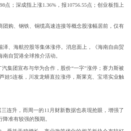
；深成指上涨1.36%，报10756.55点；创业板指上
电商团购、钢铁、铜缆高速连接等概念股涨幅居前，仅有
瑞泽、海航控股等集体涨停。消息面上，《海南自由贸
行海南自贸港全球推介活动。
。广汽集团宣布与华为合作，股价“一字”涨停；赛力斯被
芦娃5连板，川发龙蟒直拉涨停，斯莱克、宝塔实业触
据三连升，而周一的11月财新数据也表现抢眼，增强了
行降准有较强的预期。