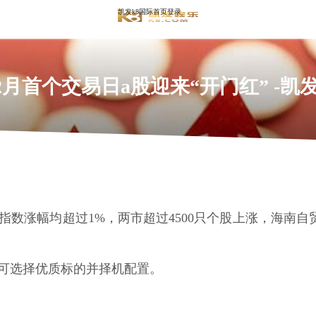
凯发k8国际首页登录
12月首个交易日a股迎来“开门红” -凯
大指数涨幅均超过1%，两市超过4500只个股上涨，海
者可选择优质标的并择机配置。