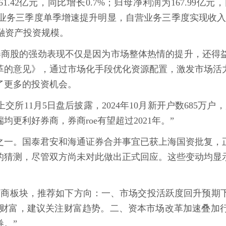
.42亿元，同比增长0.7%；归母净利润为167.99亿元
业务三季度单季增速提升明显，自营业务三季度实现收入99.
金融资产投资规模。
券商股的强劲表现不仅是因为市场整体热情的提升，还得
革的意见》，通过市场化手段优化资源配置，激发市场活
了更多的投资机会。
上交所11月5日盘后披露，2024年10月新开户数685
更利好券商，券商roe有望超过2021年。”
之一。国泰君安和海通证券合并事宜已获上海国资批复，
的猜测，尽管双方尚未对此做出正式回应。这些变动均显
券商板块，推荐如下方向：一、市场交投活跃度回升预期
东方财富，建议关注财富趋势。二、资本市场改革加速叠加
。”